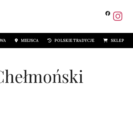
OWA
MIEJSCA
POLSKIE TRADYCJE
SKLEP
 Chełmoński