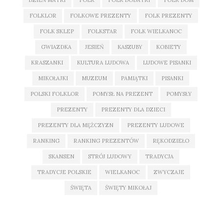
DZIEŃ MATKI
FOLK
FOLK DODATKI
FOLK DOM
FOLKLOR
FOLKOWE PREZENTY
FOLK PREZENTY
FOLK SKLEP
FOLKSTAR
FOLK WIELKANOC
GWIAZDKA
JESIEŃ
KASZUBY
KOBIETY
KRASZANKI
KULTURA LUDOWA
LUDOWE PISANKI
MIKOŁAJKI
MUZEUM
PAMIĄTKI
PISANKI
POLSKI FOLKLOR
POMYSŁ NA PREZENT
POMYSŁY
PREZENTY
PREZENTY DLA DZIECI
PREZENTY DLA MĘŻCZYZN
PREZENTY LUDOWE
RANKING
RANKING PREZENTÓW
RĘKODZIEŁO
SKANSEN
STRÓJ LUDOWY
TRADYCJA
TRADYCJE POLSKIE
WIELKANOC
ZWYCZAJE
ŚWIĘTA
ŚWIĘTY MIKOŁAJ