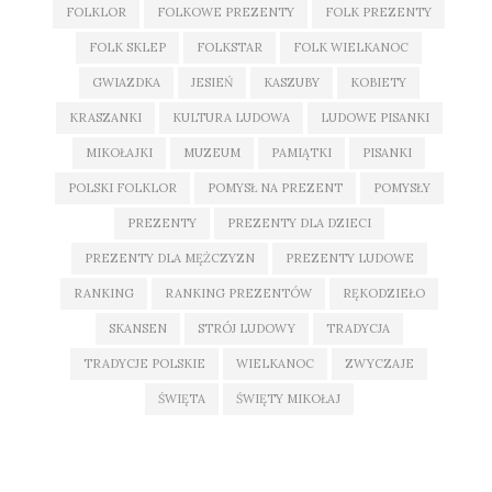
FOLKLOR
FOLKOWE PREZENTY
FOLK PREZENTY
FOLK SKLEP
FOLKSTAR
FOLK WIELKANOC
GWIAZDKA
JESIEŃ
KASZUBY
KOBIETY
KRASZANKI
KULTURA LUDOWA
LUDOWE PISANKI
MIKOŁAJKI
MUZEUM
PAMIĄTKI
PISANKI
POLSKI FOLKLOR
POMYSŁ NA PREZENT
POMYSŁY
PREZENTY
PREZENTY DLA DZIECI
PREZENTY DLA MĘŻCZYZN
PREZENTY LUDOWE
RANKING
RANKING PREZENTÓW
RĘKODZIEŁO
SKANSEN
STRÓJ LUDOWY
TRADYCJA
TRADYCJE POLSKIE
WIELKANOC
ZWYCZAJE
ŚWIĘTA
ŚWIĘTY MIKOŁAJ