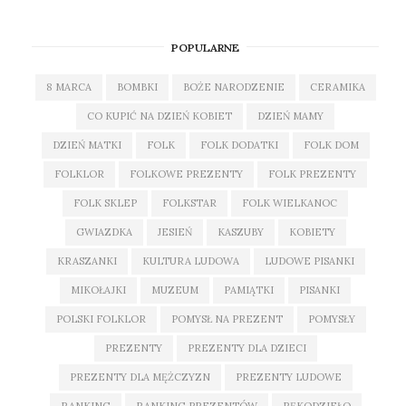
POPULARNE
8 MARCA
BOMBKI
BOŻE NARODZENIE
CERAMIKA
CO KUPIĆ NA DZIEŃ KOBIET
DZIEŃ MAMY
DZIEŃ MATKI
FOLK
FOLK DODATKI
FOLK DOM
FOLKLOR
FOLKOWE PREZENTY
FOLK PREZENTY
FOLK SKLEP
FOLKSTAR
FOLK WIELKANOC
GWIAZDKA
JESIEŃ
KASZUBY
KOBIETY
KRASZANKI
KULTURA LUDOWA
LUDOWE PISANKI
MIKOŁAJKI
MUZEUM
PAMIĄTKI
PISANKI
POLSKI FOLKLOR
POMYSŁ NA PREZENT
POMYSŁY
PREZENTY
PREZENTY DLA DZIECI
PREZENTY DLA MĘŻCZYZN
PREZENTY LUDOWE