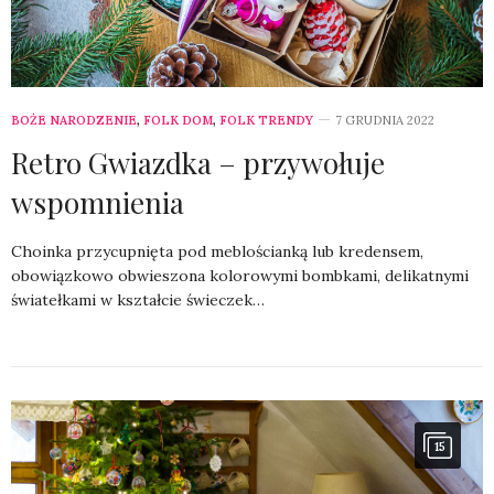
BOŻE NARODZENIE
,
FOLK DOM
,
FOLK TRENDY
7 GRUDNIA 2022
Retro Gwiazdka – przywołuje
wspomnienia
Choinka przycupnięta pod meblościanką lub kredensem,
obowiązkowo obwieszona kolorowymi bombkami, delikatnymi
światełkami w kształcie świeczek…
15